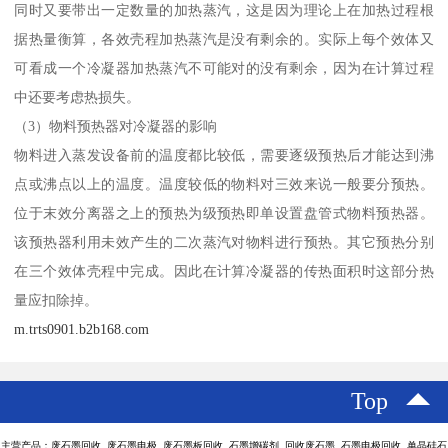
同时又要带出一定数量的加热蒸汽，这是因为理论上在加热过程根
据热量衡算，各效壳程加热蒸汽是没有剩余的。实际上每个效体又
可看成一个冷凝器加热蒸汽不可能对的没有剩余，因为在计算过程
中还要考虑热损失。
（3）物料预热器对冷凝器的影响
物料进入蒸发设备前的温度都比较低，需要逐级预热后才能达到沸
点或沸点以上的温度。温度较低的物料对三效来说一般要分预热。
位于末效分离器之上的预热为级预热即单设置盘管式物料预热器。
该预热器利用未效产生的二次蒸汽对物料进行预热。其它预热分别
在三个效体壳程中完成。因此在计算冷凝器的传热面积时这部分热
量应扣除掉。
m.trts0901.b2b168.com
Top
主营产品：废石墨回收 废石墨电极 废石墨板回收 石墨增碳剂 回收废石墨 石墨电极回收 单晶硅石