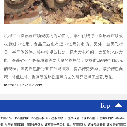
机械工业换热器市场规模约为40亿元。集中供暖行业换热器市场规
模超过30亿元，食品工业也有近30亿元的市场。另外，航天飞行
器、半导体器件、核电常规岛核岛、风力发电机组、太阳能光伏发
电、多晶硅生产等领域都需要大量的换热器，这些市场约有130亿元
的规模。国内换热器行业在节能增效、提高传热效率、减少传热面
积、降低压降、提高装置热强度等方面的研究取得了显著成绩。
m.trts0901.b2b168.com
Top
主营产品：废石墨回收 废石墨电极 废石墨板回收 石墨增碳剂 回收废石墨 石墨电极回收 单晶硅石
墨 单晶硅石墨回收 石墨粉子回收 废石墨方子回收 高纯废石墨回收 废多晶硅石墨 废多晶硅石墨回