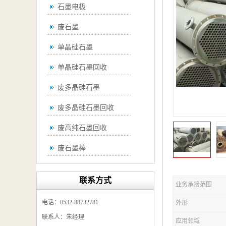
石墨电极
废石墨
单晶硅石墨
单晶硅石墨回收
废多晶硅石墨
废多晶硅石墨回收
废高纯石墨回收
废石墨棒
废石墨棒回收
联系方式
业务承接范围
废石墨换热器回收
电话：0532-88732781
外形
高纯石墨回收
联系人：朱经理
应用领域