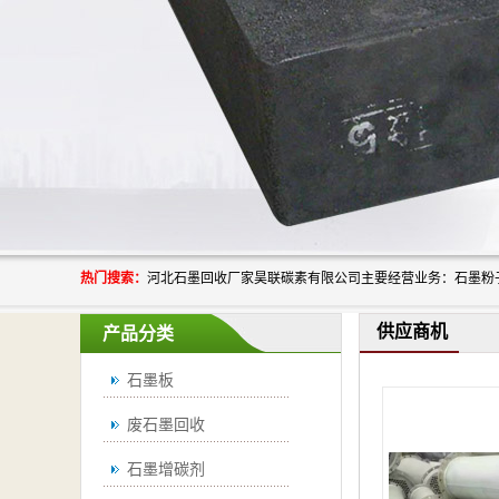
热门搜索：
供应商机
产品分类
石墨板
废石墨回收
石墨增碳剂