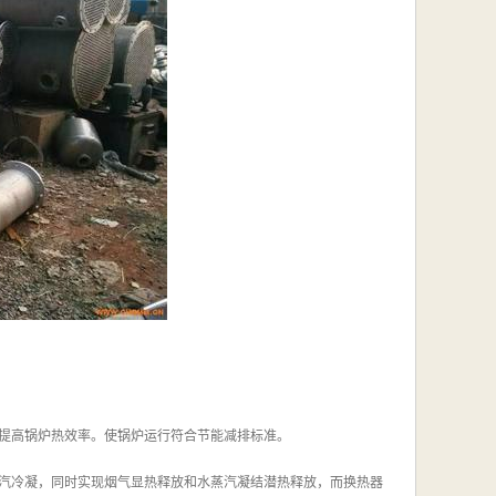
，提高锅炉热效率。使锅炉运行符合节能减排标准。
汽冷凝，同时实现烟气显热释放和水蒸汽凝结潜热释放，而换热器