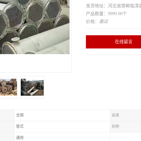
发货地址：河北省邯郸临
产品数量：9999.00个
价格：
面议
在线留言
全国
品类
管式
别称
通用