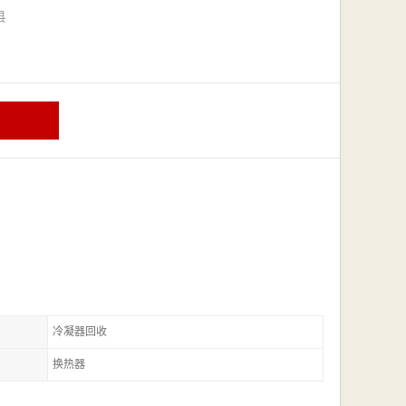
漳县
冷凝器回收
换热器