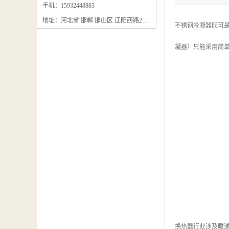
石墨粉回收
手机：15932448883
地址：河北省 邯郸 邯山区 辽阳西路295号
石墨换热器回收
不锈钢冷凝器既可
石墨纸回收
凝器）只能采用简
回收石墨板
回收石墨电极
石墨板回收
石墨回收
回收冷凝器
换热器行业涉及暖通