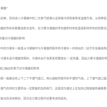
凝器*
须足够，否则进入冷凝器中的二次蒸汽就难以全部被冷却而使蒸发温度升高，从而降低
凝器的传热系数要选取合适外，在计算冷凝器的传热面积时有些直接影响传热的因素也
热量对冷凝器的影响
程中的冷凝水一般是从冷凝器中与冷凝器壳程中的冷凝水一并排出的（这不仅设备结构
，冷凝水进冷凝器壳程时，冷凝水由于自蒸发而要放出 一定热量。因此计算冷凝器的
接口抽出的蒸汽对冷凝器的影响
壳程一般都设有上下二个不凝气接口，用以抽取壳程中的不凝性气体。上下凝气接口直
不凝气的同时又要带出一定数量的加热蒸汽，这是因为理论上在加热过程根据热量衡算
可能对的没有剩余，因为在计算过程中还要考虑热损失。