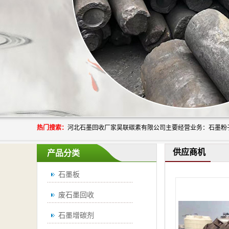
热门搜索：
供应商机
产品分类
石墨板
废石墨回收
石墨增碳剂