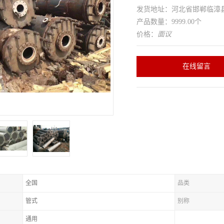
发货地址：河北省邯郸临
产品数量：9999.00个
价格：
面议
在线留言
全国
品类
管式
别称
通用