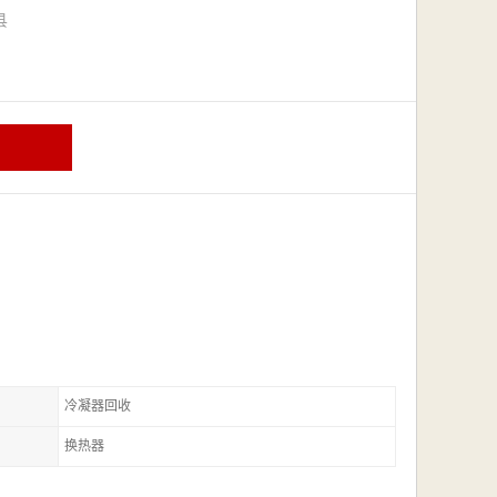
漳县
冷凝器回收
换热器