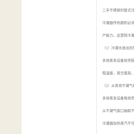
二手不锈钢列管式冷
冷凝器传热面积必
产能力。这里除冷
（1）冷凝水放出的
多效蒸发设备效壳
程温度，真空度高
（2）从各效不凝气
多效蒸发设备每效
从不凝气接口抽取
冷凝器加热蒸汽不