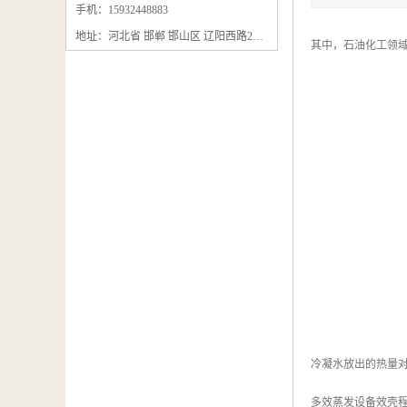
石墨粉回收
手机：15932448883
地址：河北省 邯郸 邯山区 辽阳西路295号
石墨换热器回收
其中，石油化工领域
石墨纸回收
回收石墨板
回收石墨电极
石墨板回收
石墨回收
回收冷凝器
冷凝水放出的热量
多效蒸发设备效壳