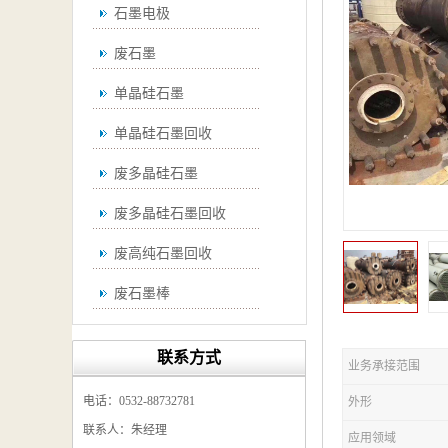
石墨电极
废石墨
单晶硅石墨
单晶硅石墨回收
废多晶硅石墨
废多晶硅石墨回收
废高纯石墨回收
废石墨棒
废石墨棒回收
联系方式
业务承接范围
废石墨换热器回收
电话：0532-88732781
外形
高纯石墨回收
联系人：朱经理
应用领域