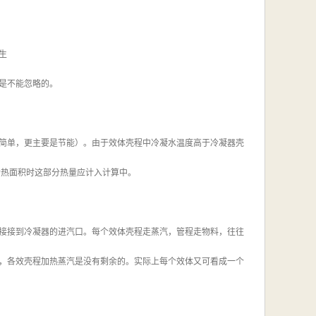
生
是不能忽略的。
简单，更主要是节能）。由于效体壳程中冷凝水温度高于冷凝器壳
传热面积时这部分热量应计入计算中。
接接到冷凝器的进汽口。每个效体壳程走蒸汽，管程走物料，往往
，各效壳程加热蒸汽是没有剩余的。实际上每个效体又可看成一个