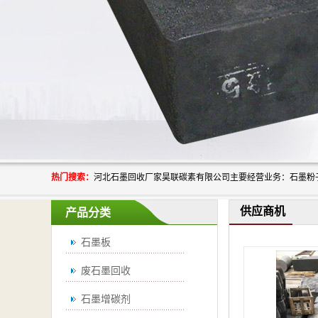
热门搜索：
供应商机
产品分类
石墨板
废石墨回收
石墨增碳剂