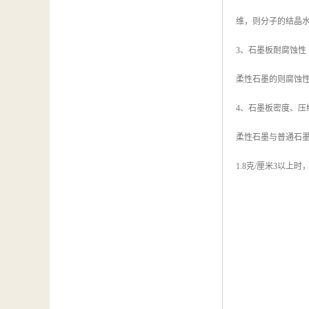
维，则分子的结晶水
3、石墨板耐腐蚀性
柔性石墨的则腐蚀
4、石墨板密度、压
柔性石墨与普通石
1.8克/厘米3以