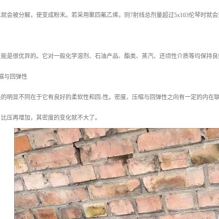
就会被分解，使变成粉末。若采用聚四氟乙烯，则7射线总剂量超过5x103伦琴时就
性能是很优异的。它对一般化学溶剂、石油产品、酯类、蒸汽、还顷性介质等均保持良
缩与回弹性
墨的明显不同在于它有良好的柔软性和回-性。密度、压缩与回弹性之向有一定的内在
上时，比压再增加，其密度的变化就不大了。