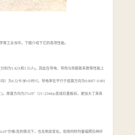
学等工业当中。下面介绍下它的各项性能。
为1.42A和3.35人)，因此在导电、导热与热膨胀系数等性能上
.32卡/米•小时•T。导电率在平行于层面方向为0.0007~0.001
41C)，厚度方向为27x10“（21~2244t)o变成石墨板后，更加大了其各
'°~1.5x10"尔格/克的情况下，也无明显变化。但用同样剂量福照石柿纤