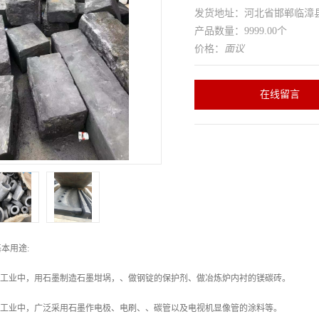
发货地址：河北省邯郸临
产品数量：9999.00个
价格：
面议
在线留言
本用途:
炼工业中，用石墨制造石墨坩埚，、做钢锭的保护剂、做冶炼炉内衬的镁碳砖。
器工业中，广泛采用石墨作电极、电刷、、碳管以及电视机显像管的涂料等。