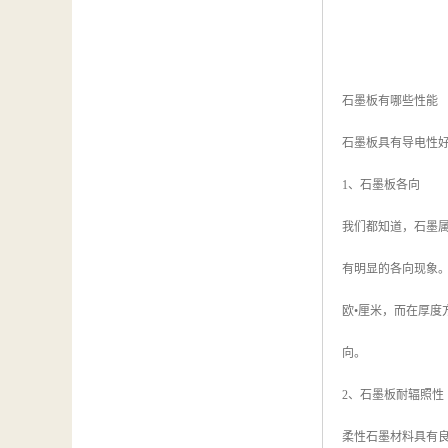
石墨板有哪些性能
石墨板具有导电性
1、石墨板各向
我们都知道，石墨属
有明显的各向现象。如
欧•厘米，而在厚度方向为
向。
2、石墨板耐辐照性
柔性石墨材料具有良好的