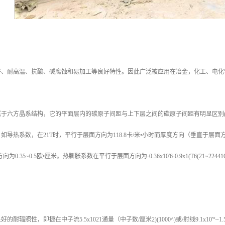
好、耐高温、抗酸、碱腐蚀和易加工等良好特性。因此广泛被应用在冶金，化工、电化
于六方晶系结构，它的平面层内的碳原子间距与上下层之间的碳原子间距有明显区别(分别
导热系数，在21T时，平行于层面方向为118.8卡/米•小时而厚度方向（垂直于层面方向）为4
0.35~0.5欧•厘米。热膨胀系数在平行于层面方向为-0.36x10'6-0.9x1(T6(21~224
耐辐照性，即捷在中子流5.5x1021通量（中子数/厘米2)(1000^)或/射线9.1x10