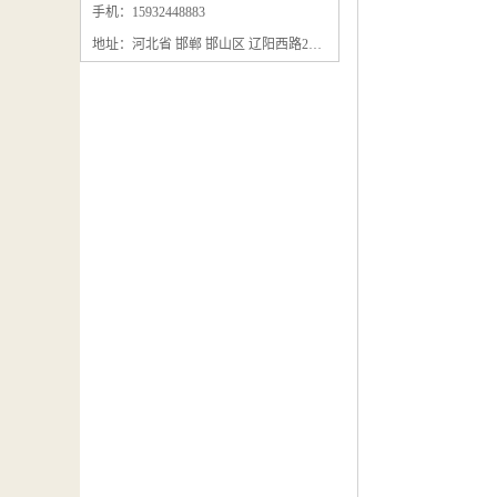
石墨粉回收
手机：15932448883
地址：河北省 邯郸 邯山区 辽阳西路295号
石墨换热器回收
石墨纸回收
回收石墨板
回收石墨电极
石墨板回收
石墨回收
回收冷凝器