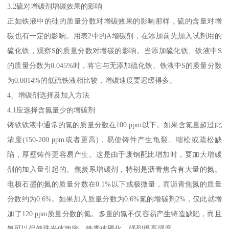
3.2硫对增碳剂增碳效果的影响
正如铁液中的硅的质量分数对增碳效果的影响那样，硫的含量对增
碳也有一定的影响。用表2中的A增碳剂，在添加前先加入试剂用的
硫化铁，观察S的质量分数对增碳的影响。当添加硫化铁、铁液中S
的质量分数为0.045%时，将它与无添加硫化铁、铁液中S的质量分数
为0.0014%的低硫铁液相比较，增碳速度要迟缓得多。
4、增碳剂选择及加入方法
4.1应选择含氮量少的增碳剂
铸铁铁液中通常的氮的质量分数在100 ppm以下。如果含氮量超过此
浓度(150-200 ppm或者更高)，易使铸件产生龟裂、缩松或疏松缺
陷，厚壁铸件更容易产生。这是由于废钢配比增加时，要加大增碳
剂的加入量引起的。焦炭系增碳剂，特别是沥青焦含有大量的氮。
电极石墨的氮的质量分数在0.1%以下或极微量，而沥青焦氮的质量
分数约为0.6%。如果加入质量分数为0.6%氮的增碳剂2%，仅此就增
加了120 ppm质量分数的氮。多量的氮不仅容易产生铸造缺陷，而且
氮可以促使珠光体致密、铁素体硬化，强烈提高强度。