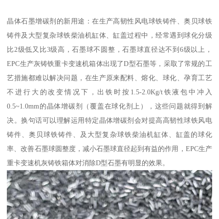
晶体石墨增碳剂的新用途：在生产高韧性风电球铁铸件、奥贝球铁
铸件及大型复杂球铁柴油机缸体、缸盖过程中，经常遇到球化分级
比2级低又比3级高，石墨球不圆整，石墨球直径达不到6级以上，
EPC生产灰铸铁重卡变速机箱体出现了D型石墨等，采取了常规的工
艺措施都难以解决问题，在生产原来配料、熔化、球化、孕育工艺
不进行大的改变情况下，出铁时按1.5-2.0Kg/t铁液包中冲入
0.5~1.0mm的晶体增碳剂（覆盖在球化剂上），这些问题就得到解
决。换句话可以理解运用特定晶体增碳剂会对提高高韧性球铁风电
铸件、奥贝球铁铸件、及大型复杂球铁柴油机缸体、缸盖的球化
率、改善石墨球圆整度，减小石墨球直径起到有益的作用，EPC生产
重卡变速机灰铸铁箱体对消除D型石墨有明显的效果。