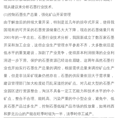
现从建议来分析石墨行业技术。
(1)控制石墨生产总量，强化矿山开采管理
由于解放后的持续大量开采，特别是近几年的掠夺式开采，使得我
国现有的可开采的石墨资源储量己大大下降，现在的石墨储量只有
2001年的一半左右。石墨行业技术分析，我国新成立了数百家石墨
开采和加工企业，这些企业生产管理水平参差不齐，大多数依旧是
低水平的重复建设，加剧了产业竟争，使得原本利润很薄的企业利
润进一步下滑。保护的石墨资源已经迫在眉睫。这两年虽然石墨行
业也开始实行石墨生产总量的调控，根据需求总量来调控矿山生产
量，但是非法采矿现象仍然存在，石墨的供应量依旧大于需求量，
建议管理部门加大粒度处罚乱采滥挖的矿点。对几处大型的石墨产
业园区进行资源整合，淘汰不具备一定工艺能力和技术水平的中小
矿点，整合不合理、能耗高、污染严重的中小型企业，避免中、低
炭石墨产品过多生产，控制石墨低端产品市场的投放量，如将鸡西
和萝北云山的产能在旺季时缩为一半，淡季时停工减产。