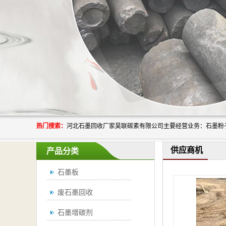
热门搜索：
供应商机
产品分类
石墨板
废石墨回收
石墨增碳剂