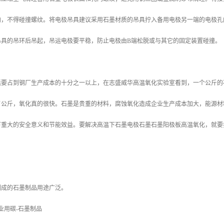
内，不得碰撞螺纹。将电极吊具建议采用石墨材质的吊具拧入备用电极另一端的电极孔
吊具的吊环后吊起，吊运电极要平稳，防止电极由B端松脱或与其它的固定装置碰撞。
耗要占到钢厂生产成本的十分之一以上，在志盛威华高温氧化实验室看到，一个公斤的
了公斤，氧化真的很快。石墨是贵重的材料，腐蚀氧化造成企业生产成本加大，能源材
下重大的安全意义和节能效益。要解决高温下石墨电极石墨石墨阳极板高温氧化，就要
。
制成的石墨制品用途广泛。
业用碳-石墨制品