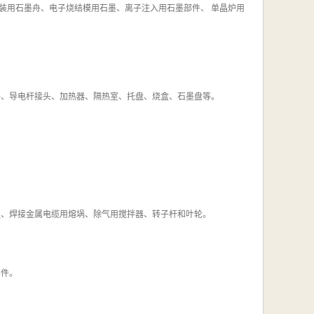
用石墨舟、电子烧结模用石墨、离子注入用石墨部件、 单晶炉用
件、导电杆接头、加热器、隔热室、托盘、烧盒、石墨盘等。
咀、焊接金属电缆用熔埚、除气用搅拌器、转子杆和叶轮。
零件。