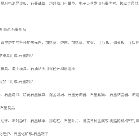
燃料电池导流板、石墨基体、切硅棒用石墨垫、电子束蒸发用石墨内衬、玻璃金属封装
理用碳-石墨制品
真空炉中的各种加热元件，加热室、炉床、加热管、支架、 连接板、调节板、连接
结模具用碳-石墨制品
合模具、陶土模具、石油钻头用保径环和喷咀棒
及加工用碳-石墨制品
埚、石墨舟皿、精铸石墨模具、熔金坩埚、石墨分流器、石墨套筒、 石墨结晶器、流
-石墨制品
封动环、密封静环、石墨轴承、润滑柱、石墨叶片、浸渍各种金属或 树脂的机械密封
化硅炉、石墨化炉碳-石墨制品