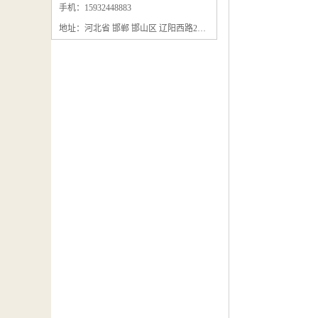
石墨粉回收
手机：15932448883
地址：河北省 邯郸 邯山区 辽阳西路295号
石墨换热器回收
石墨纸回收
回收石墨板
回收石墨电极
石墨板回收
石墨回收
回收冷凝器