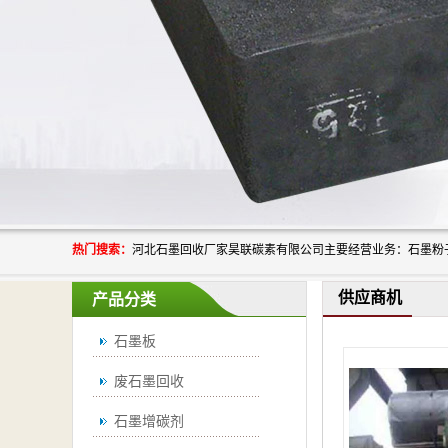
热门搜索：
供应商机
产品分类
石墨板
废石墨回收
石墨增碳剂