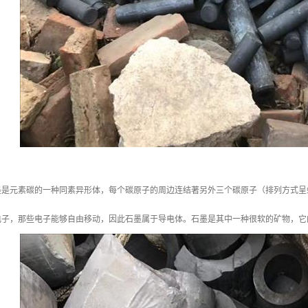
墨是元素碳的一种同素异形体，每个碳原子的周边连结著另外三个碳原子（排列方式呈
电子，那些电子能够自由移动，因此石墨属于导电体。石墨是其中一种很软的矿物，它