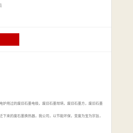
漳县
电炉用过的废旧石墨电极，废旧石墨坩埚，废旧石墨方，废旧石墨
迁下来的废石墨换热器，我公司，以节能环保，变废为宝为宗旨，