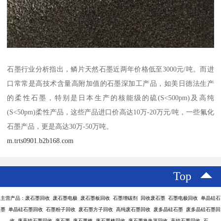
石墨行业分析指出，鳞片天然石墨近两年价格低至3000元/吨。而进
口常常是高技术含量高附加值的石墨深加工产品，如美日德法生产
的柔性石墨，特别是日本生产的核能级的硫(S<500pm)及高纯
(S<50pm)柔性产品，这些产品进口价高达10万-20万元/吨，一些氟化
石墨产品，更是高达30万-50万吨。
m.trts0901.b2b168.com
Top
主营产品：废石墨回收 废石墨电极 废石墨板回收 石墨增碳剂 回收废石墨 石墨电极回收 单晶硅石
墨 单晶硅石墨回收 石墨粉子回收 废石墨方子回收 高纯废石墨回收 废多晶硅石墨 废多晶硅石墨回
收 废高纯石墨回收 废石墨 废石墨棒 废石墨棒回收 废石墨换热器回收 高纯石墨回收 石