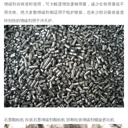
增碳剂在铸造时使用，可大幅度增加废钢用量，减少生铁用量或不
用生铁。绝大多数增碳剂都适用于电炉熔炼，也有少部分吸收速度
特别快的增碳剂用于冲天炉。
石墨颗粒机 柱状石墨增碳剂颗粒机 邯郸柱状增碳剂螺旋挤出机