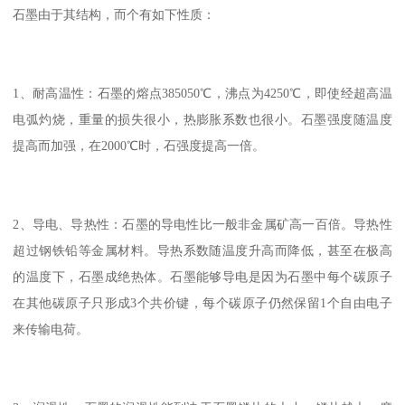
石墨由于其结构，而个有如下性质：
1、耐高温性：石墨的熔点385050℃，沸点为4250℃，即使经超高温
电弧灼烧，重量的损失很小，热膨胀系数也很小。石墨强度随温度
提高而加强，在2000℃时，石强度提高一倍。
2、导电、导热性：石墨的导电性比一般非金属矿高一百倍。导热性
超过钢铁铅等金属材料。导热系数随温度升高而降低，甚至在极高
的温度下，石墨成绝热体。石墨能够导电是因为石墨中每个碳原子
在其他碳原子只形成3个共价键，每个碳原子仍然保留1个自由电子
来传输电荷。