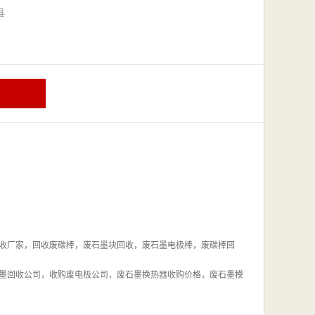
漳县
收厂家，回收废碳棒，废石墨块回收，废石墨电极棒，废碳棒回
墨回收公司，收购废电极公司，废石墨换热器收购价格，废石墨模