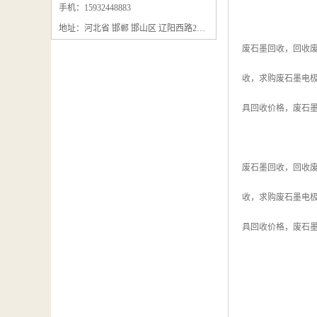
石墨粉回收
手机：15932448883
地址：河北省 邯郸 邯山区 辽阳西路295号
石墨换热器回收
废石墨回收，回收
石墨纸回收
收，求购废石墨电
回收石墨板
具回收价格，废石
回收石墨电极
石墨板回收
废石墨回收，回收
石墨回收
收，求购废石墨电
回收冷凝器
具回收价格，废石