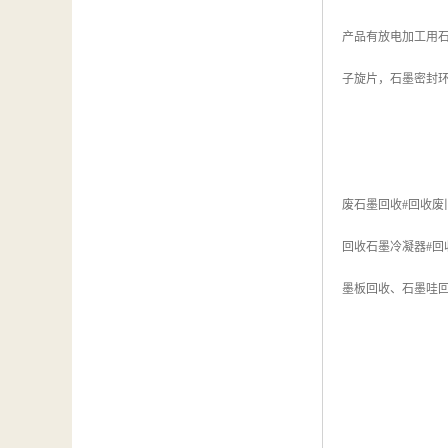
产品有放电加工用
子旋片，石墨密封
废石墨回收#回收废
回收石墨冷凝器#回
墨板回收、石墨哇回