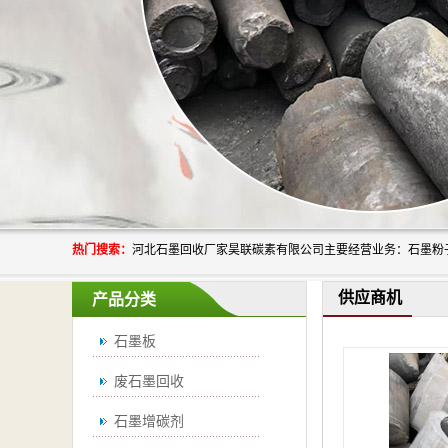
热门搜索：
供应商机
产品分类
石墨板
废石墨回收
石墨增碳剂