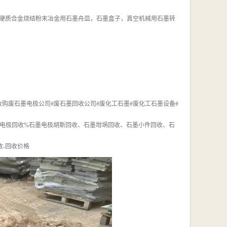
硬质合金烧结粉末冶金用石墨舟皿，石墨盒子，真空机械用石墨转
收购废石墨电极公司#废石墨回收公司#废化工石墨#废化工石墨设备#
墨电极回收%石墨电极胡斯回收、石墨坩埚回收、石墨小件回收、石
收-回收价格