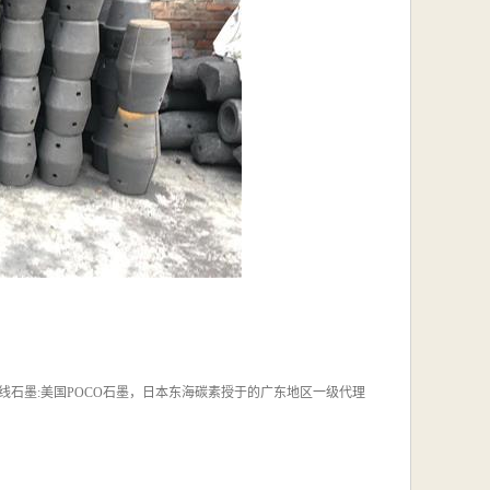
石墨:美国POCO石墨，日本东海碳素授于的广东地区一级代理