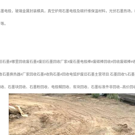
石墨电极，玻璃金属封装模具，真空炉用石墨电极及碳纤维保温材料，光伏石墨热场，
环等。
旧石墨#哪里回收废石墨#废旧石墨回收厂家#废石墨电极棒#废碳棒回收#回收废碳棒#
收石墨换热器#厂家回收石墨#收购石墨#回收电弧炉废旧石墨主营项目:石墨回收%石
收、石墨块回收、石墨粉回收、电极糊回收、炭块回收、石墨标准件非回收--高价回