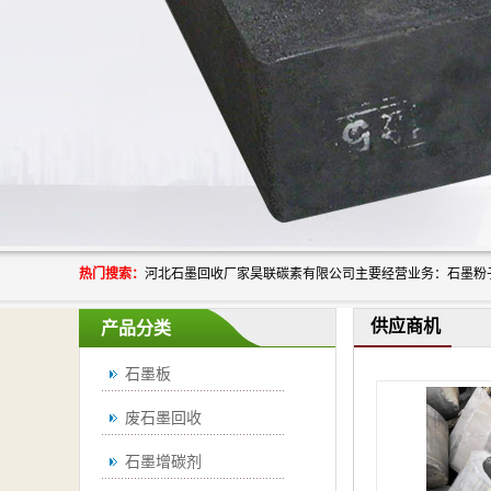
热门搜索：
供应商机
产品分类
石墨板
废石墨回收
石墨增碳剂