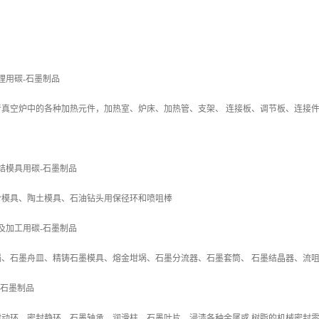
理用碳-石墨制品
真空炉中的各种加热元件，加热室、炉床、加热管、支架、 连接板、调节板、连接
结模具用碳-石墨制品
合模具、陶土模具、石油钻头用保径环和喷咀棒
及加工用碳-石墨制品
埚、石墨舟皿、精铸石墨模具、熔金坩埚、石墨分流器、石墨套筒、 石墨结晶器、流
-石墨制品
封动环、密封静环、石墨轴承、润滑柱、石墨叶片、浸渍各种金属或 树脂的机械密封