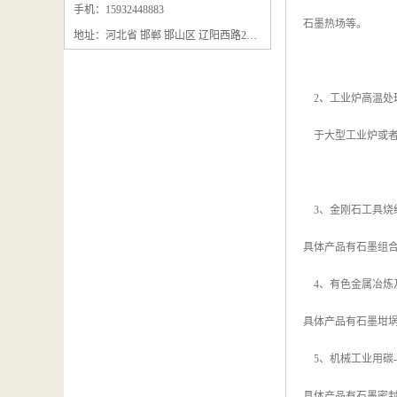
石墨粉回收
手机：15932448883
石墨热场等。
地址：河北省 邯郸 邯山区 辽阳西路295号
石墨换热器回收
石墨纸回收
2、工业炉高温处
回收石墨板
于大型工业炉或者
回收石墨电极
石墨板回收
3、金刚石工具烧
石墨回收
具体产品有石墨组
回收冷凝器
4、有色金属冶炼
具体产品有石墨坩
5、机械工业用碳
具体产品有石墨密