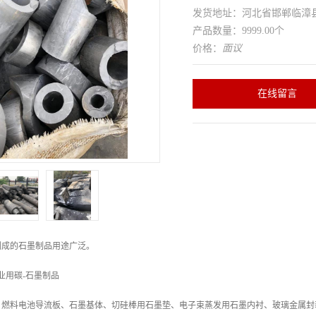
发货地址：河北省邯郸临
产品数量：9999.00个
价格：
面议
在线留言
制成的石墨制品用途广泛。
业用碳-石墨制品
燃料电池导流板、石墨基体、切硅棒用石墨垫、电子束蒸发用石墨内衬、玻璃金属封装