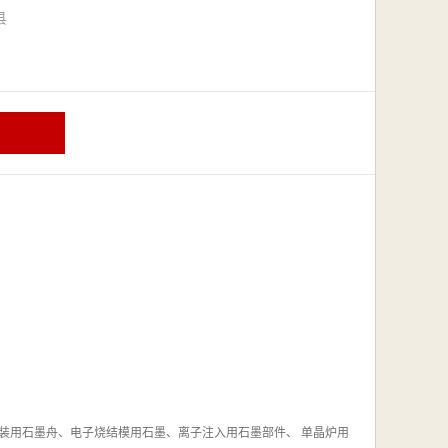
漳县
用石墨舟、电子烧结模用石墨、离子注入用石墨部件、 单晶炉用