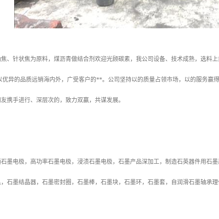
油焦、针状焦为原料，煤沥青做结合剂欢迎光顾碳素，我公司设备、技术成熟，选料上
以优异的品质远销海内外，广受客户的**。公司坚持以的质量占领市场，以的服务赢
朋友携手进行、深层次的，致力双赢，共谋发展。
通石墨电极，高功率石墨电极，浸渍石墨电极，石墨产品深加工，制造石英器件用石墨
具，石墨结晶器，石墨密封圈，石墨棒，石墨块，石墨环，石墨套，自润滑石墨轴承理