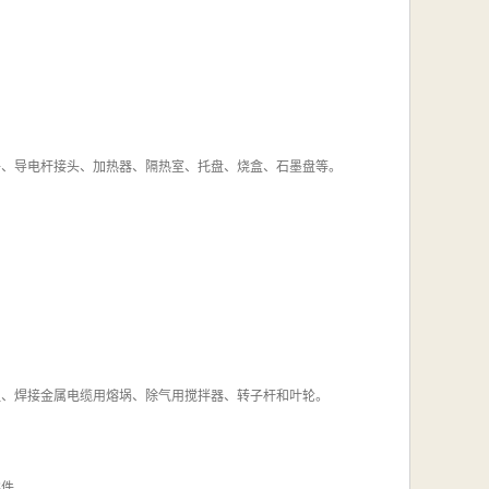
件、导电杆接头、加热器、隔热室、托盘、烧盒、石墨盘等。
咀、焊接金属电缆用熔埚、除气用搅拌器、转子杆和叶轮。
零件。