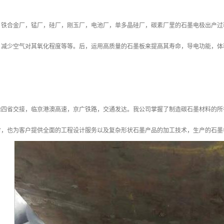
，铁合金厂，锰厂，硅厂，刚玉厂，电池厂，单多晶硅厂，碳素厂里的石墨电极出产过
，减少空气对其氧化程度等等。后，运用高质量的石墨板来提高其寿命，导电功能，体
豫四省交接，临京港澳高速，京广铁路，交通发达。我公司掌握了制造碳石墨材料的所
时，也为客户提供全面的工程设计服务以及复杂形状石墨产品的加工技术，生产的石墨