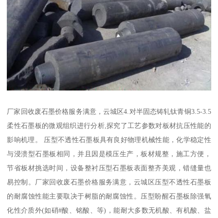
厂家回收废石墨价格服务满意，云城区4.对半固态铸轧钛青铜3.5-3.5
柔性石墨板的微观组织进行分析,探究了工艺参数对板材抗压性能的
影响机理。 压型不透性石墨板具有良好物理机械性能，化学稳定性
与浸溃型石墨板相同，并且因是模压生产，板材规整，施工方便，
节省板材挑选时间，设备整衬压型石墨板表面整齐美观，错缝量也
易控制。厂家回收废石墨价格服务满意，云城区压型不透性石墨板
的耐腐蚀性能主要取决于树脂的耐腐蚀性。压型盼醒石墨板除强氧
化性介质外(如硝#酸、铭酸、等)，能耐大多数无机酸、有机酸、盐