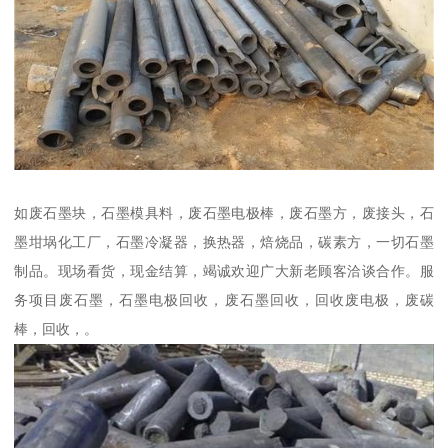
如废石墨块，石墨模具料，废石墨电极棒，废石墨方，废接头，石
墨坩埚化工厂，石墨冷凝器，换热器，焙烧品，碳素方，一切石墨
制品。现场看货，现金结算，竭诚欢迎广大新老顾客洽谈合作。服
务项目废石墨，石墨电极回收，废石墨回收，回收废电极，废碳
棒，回收，。