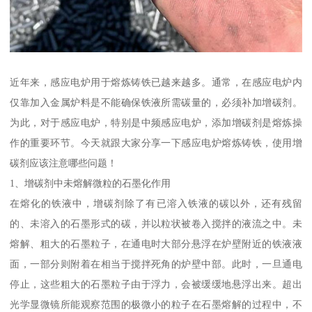
近年来，感应电炉用于熔炼铸铁已越来越多。通常，在感应电炉内
仅靠加入金属炉料是不能确保铁液所需碳量的，必须补加增碳剂。
为此，对于感应电炉，特别是中频感应电炉，添加增碳剂是熔炼操
作的重要环节。今天就跟大家分享一下感应电炉熔炼铸铁，使用增
碳剂应该注意哪些问题！
1、增碳剂中未熔解微粒的石墨化作用
在熔化的铁液中，增碳剂除了有已溶入铁液的碳以外，还有残留
的、未溶入的石墨形式的碳，并以粒状被卷入搅拌的液流之中。未
熔解、粗大的石墨粒子，在通电时大部分悬浮在炉壁附近的铁液液
面，一部分则附着在相当于搅拌死角的炉壁中部。此时，一旦通电
停止，这些粗大的石墨粒子由于浮力，会被缓缓地悬浮出来。超出
光学显微镜所能观察范围的极微小的粒子在石墨熔解的过程中，不