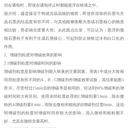
但在通电时，即使在通电停止时都能悬浮在铁液之中。
据介绍，越是接近于构成共晶晶核的物质，即使所添加的石墨与共
晶石墨的结晶度有些不同，与其他能够推断为形成石墨核心的物质
相比较，势必祸合度要大些。从此观点出发，可以认为：悬浮的微
细石墨粒子有利于生成石墨核心，可起到防止铸铁过冷和白口化的
作用。
2、增碳剂粒度对增碳效果的影响
2.1增碳剂粒度对增碳时间的影响
增碳剂粒度是影响增碳剂熔入铁液的主要因素。用表1中成分大致相
同而粒度有所不同的A，B，C增碳剂作增碳效果试验，其结果如图1
所示。尽管经过15min后的增碳率是相同的，但达到90%增碳率的增
碳时间则大有区别。使用未经粒度处理的C增碳剂要13min，除去微
粉的A增碳剂要8 min，而除去微粉和粗粒的B增碳剂仅需6min。这说
明增碳剂的粒度对增碳时间有较大的影响，混入微粉和粗粒都不
好，尤其在微粉含量高时。