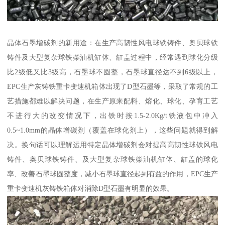
晶体石墨增碳剂的新用途：在生产高韧性风电球铁铸件、奥贝球铁
铸件及大型复杂球铁柴油机缸体、缸盖过程中，经常遇到球化分级
比2级低又比3级高，石墨球不圆整，石墨球直径达不到6级以上，
EPC生产灰铸铁重卡变速机箱体出现了D型石墨等，采取了常规的工
艺措施都难以解决问题，在生产原来配料、熔化、球化、孕育工艺
不进行大的改变情况下，出铁时按1.5-2.0Kg/t铁液包中冲入
0.5~1.0mm的晶体增碳剂（覆盖在球化剂上），这些问题就得到解
决。换句话可以理解运用特定晶体增碳剂会对提高高韧性球铁风电
铸件、奥贝球铁铸件、及大型复杂球铁柴油机缸体、缸盖的球化
率、改善石墨球圆整度，减小石墨球直径起到有益的作用，EPC生产
重卡变速机灰铸铁箱体对消除D型石墨有明显的效果。