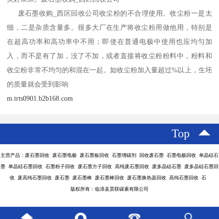
废石墨收购_西区回收公司收尘粉的不合理使用。收尘粉一是太
细，二是杂质含量多。很多大厂在生产将收尘粉用做他用，特别是
在超高功率和高功率中不用；即使在普通电极中使用也应均匀加
入，而不是有了加，没了不加，或者直接将收尘粉粉料中，粉料和
收尘粉非常不均匀的和混在一起。如收尘粉加入量超过%以上，生坯
的质量就会受到影响
m.trts0901.b2b168.com
Top
主营产品：废石墨回收 废石墨电极 废石墨板回收 石墨增碳剂 回收废石墨 石墨电极回收 单晶硅石
墨 单晶硅石墨回收 石墨粉子回收 废石墨方子回收 高纯废石墨回收 废多晶硅石墨 废多晶硅石墨回
收 废高纯石墨回收 废石墨 废石墨棒 废石墨棒回收 废石墨换热器回收 高纯石墨回收 石
版权所有：临漳县昊联碳素有限公司