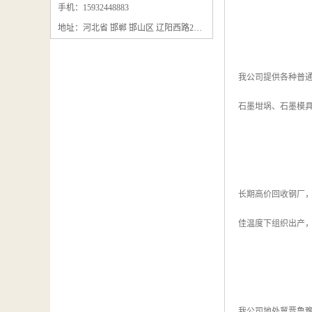
石墨粉回收
手机：15932448883
地址：河北省 邯郸 邯山区 辽阳西路295号
石墨换热器回收
石墨纸回收
我公司提供各种普
回收石墨板
石墨坩埚、石墨模
回收石墨电极
石墨板回收
石墨回收
长期高价回收钢厂
回收冷凝器
佳温度下组织出产
我公司地处冀晋鲁