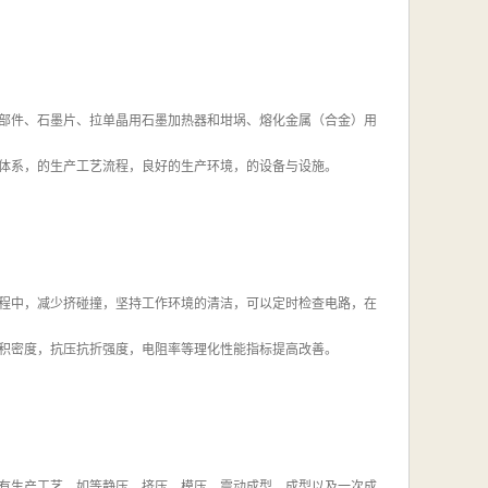
部件、石墨片、拉单晶用石墨加热器和坩埚、熔化金属（合金）用
体系，的生产工艺流程，良好的生产环境，的设备与设施。
程中，减少挤碰撞，坚持工作环境的清洁，可以定时检查电路，在
积密度，抗压抗折强度，电阻率等理化性能指标提高改善。
有生产工艺，如等静压、挤压、模压、震动成型、成型以及一次成