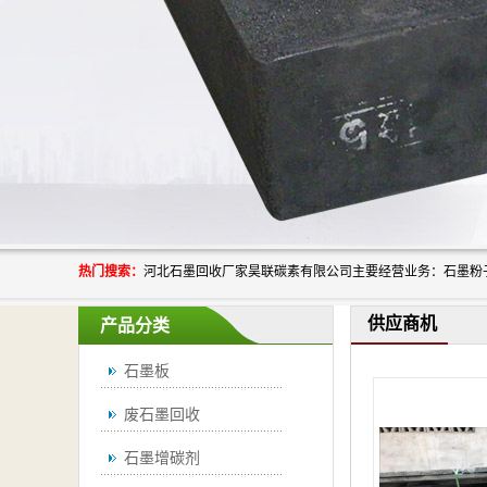
热门搜索：
供应商机
产品分类
石墨板
废石墨回收
石墨增碳剂