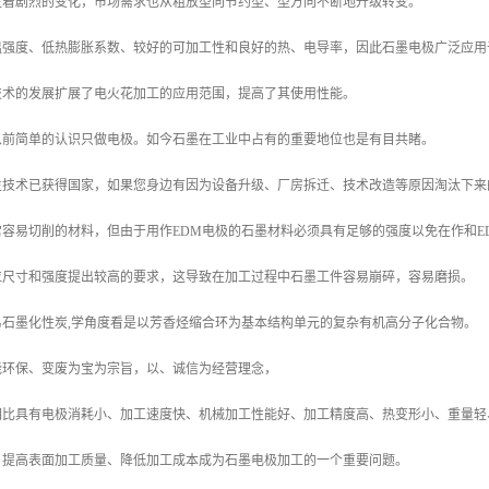
生着剧烈的变化，市场需求也从粗放型向节约型、型方向不断地升级转变。
温强度、低热膨胀系数、较好的可加工性和良好的热、电导率，因此石墨电极广泛应用
技术的发展扩展了电火花加工的应用范围，提高了其使用性能。
以前简单的认识只做电极。如今石墨在工业中占有的重要地位也是有目共睹。
生技术已获得国家，如果您身边有因为设备升级、厂房拆迁、技术改造等原因淘汰下来
容易切削的材料，但由于用作EDM电极的石墨材料必须具有足够的强度以免在作和E
粒尺寸和强度提出较高的要求，这导致在加工过程中石墨工件容易崩碎，容易磨损。
易石墨化性炭,学角度看是以芳香烃缩合环为基本结构单元的复杂有机高分子化合物。
能环保、变废为宝为宗旨，以、诚信为经营理念，
相比具有电极消耗小、加工速度快、机械加工性能好、加工精度高、热变形小、重量轻
、提高表面加工质量、降低加工成本成为石墨电极加工的一个重要问题。