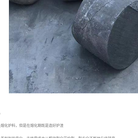
具
是熔化炉料，但是在熔化期既是造好炉渣