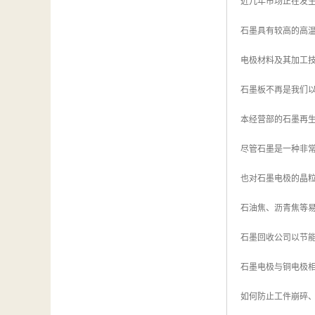
近几年市场正在发
石墨具有较高的高
电极材料及其加工
石墨板不再是我们
本经营部的石墨再
尽管石墨是一种非常
也对石墨电极的晶
石油焦、沥青焦等
石墨回收公司以节
石墨电极与铜电极
如何防止工件崩碎