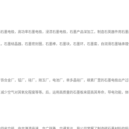
通石墨电极，高功率石墨电极，浸渍石墨电极，石墨产品深加工，制造石英器件用石墨
具，石墨结晶器，石墨密封圈，石墨棒，石墨块，石墨环，石墨套，自润滑石墨轴承理
，铁合金厂，锰厂，硅厂，刚玉厂，电池厂，单多晶硅厂，碳素厂里的石墨电极出产过
，减少空气对其氧化程度等等。后，运用高质量的石墨板来提高其寿命，导电功能，体
豫四省交接，临京港澳高速，京广铁路，交通发达。我公司掌握了制造碳石墨材料的所