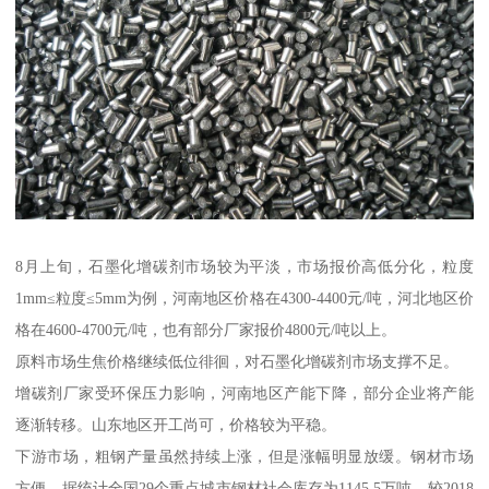
8月上旬，石墨化增碳剂市场较为平淡，市场报价高低分化，粒度
1mm≤粒度≤5mm为例，河南地区价格在4300-4400元/吨，河北地区价
格在4600-4700元/吨，也有部分厂家报价4800元/吨以上。
原料市场生焦价格继续低位徘徊，对石墨化增碳剂市场支撑不足。
增碳剂厂家受环保压力影响，河南地区产能下降，部分企业将产能
逐渐转移。山东地区开工尚可，价格较为平稳。
下游市场，粗钢产量虽然持续上涨，但是涨幅明显放缓。钢材市场
方便，据统计全国29个重点城市钢材社会库存为1145.5万吨，较2018