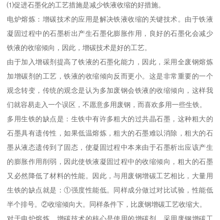
⑴促进石墨化的工艺措施是减少铁液收缩的好措施。
电炉熔炼：增碳技术的应用是解决铁液收缩的关键技术。由于铁液
凝固过程中的石墨析出产生石墨化膨胀作用，良好的石墨化会减少
铁液的收缩倾向，因此，增碳技术是好的工艺。
由于加入增碳剂提高了铁液的石墨化能力，因此，采用全废钢熔炼
加增碳剂的工艺，铁液的收缩倾向反而更小。这是非常重要的一个
观念转变，传统的观念是认为多加废钢会铁液的收缩倾向，这样我
们就容易走入一个误区，不愿意多用废钢，而喜欢多用一些生铁。
多用生铁的缺点是：生铁中有许多粗大的过共晶石墨，这种粗大的
石墨具有遗传性，如果低温熔炼，粗大的石墨难以消除，粗大的石
墨从液态遗传到了固态，使凝固过程中本来由于石墨析出应该产生
的膨胀作用削弱，因此使铁液凝固过程中的收缩倾向，粗大的石墨
又必然降低了材料的性能。因此，与用废钢增碳工艺相比，大量用
生铁的缺点就是：①强度性能低。同样成分做过对比试验，性能低
半个排号。②收缩倾向大。同样条件下，比废钢增碳工艺收缩大。
对于电炉熔炼，增碳技术的核心是使用的增碳剂。采用废钢增碳工