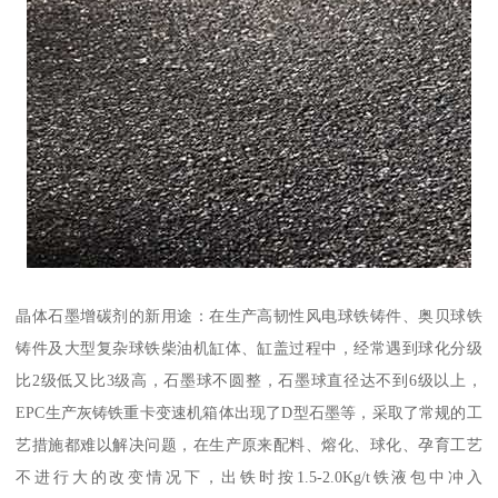
晶体石墨增碳剂的新用途：在生产高韧性风电球铁铸件、奥贝球铁
铸件及大型复杂球铁柴油机缸体、缸盖过程中，经常遇到球化分级
比2级低又比3级高，石墨球不圆整，石墨球直径达不到6级以上，
EPC生产灰铸铁重卡变速机箱体出现了D型石墨等，采取了常规的工
艺措施都难以解决问题，在生产原来配料、熔化、球化、孕育工艺
不进行大的改变情况下，出铁时按1.5-2.0Kg/t铁液包中冲入