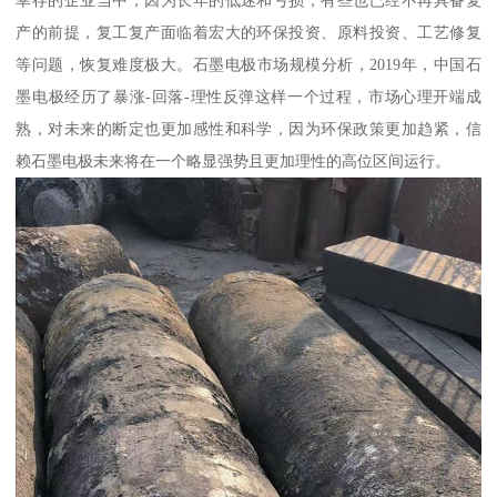
幸存的企业当中，因为长年的低迷和亏损，有些也已经不再具备复
产的前提，复工复产面临着宏大的环保投资、原料投资、工艺修复
等问题，恢复难度极大。石墨电极市场规模分析，2019年，中国石
墨电极经历了暴涨-回落-理性反弹这样一个过程，市场心理开端成
熟，对未来的断定也更加感性和科学，因为环保政策更加趋紧，信
赖石墨电极未来将在一个略显强势且更加理性的高位区间运行。