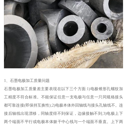
1、石墨电极加工质量问题
石墨电极加工质量差主要表现在以下三个方面:1)电极锥形孔螺纹加
工精度不符合标准。不能保证任意一支电极与任意一只同规格接头
都可靠连接(即保持互换性);2)电极本体外回轴线与接头孔轴线不。连
接后轴线出现漂移，同轴度得不到保证，边缘接触不到;3)电极上下
两个端面不平行或电极本体躯干中心线与一个端面不垂直。上下两