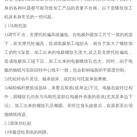
身的各种问题都可能导致加工产品的质量不合格。以下是螺纹加工
机床本身常见的一些问题。
2.1马鞍托架
1)调节不当，支撑托轮偏高或偏低。在电极外圆加工尺寸一致的前提
下，若支撑托轮偏高，造成电极加工端抬头，相当于加大了螺纹加
工的吃X深度，加工出来的电极螺纹孔变大;反之若支撑托轮偏低，
造成电极加工端下沉，加工出来的电极螺纹孔也大。同时，由于电
极的轴线与实际回转中心线不一致，也会影响端面的平面度控制。
2)托轮转动不灵活。轴承损坏，或托轮与托架单面摩擦。
3)蜗轮蜗杆磨损或损坏，承重后双面(或单边)下沉。电极在旋转过程
中，因螺纹孔仿形与马鞍托架部位电极外表面的形状(尤其是单边下
沉)，加工出来的螺纹孔呈椭圆。若经过接头旋接后，齿面甚至出现
抛物线痕迹。
2.2滚珠丝杠副
1)侍服进给系统的间隙。