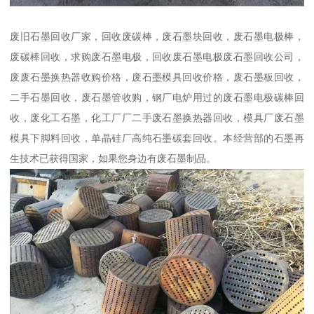
废旧石墨回收厂家，回收废碳棒，废石墨块回收，废石墨电极棒，
废碳棒回收，求购废石墨电极，回收废石墨电极废石墨回收公司，
废废石墨换热器收购价格，废石墨模具回收价格，废石墨板回收，
二手石墨回收，废石墨管收购，钢厂电炉用过的废石墨电极碳棒回
收，废化工石墨，化工厂厂二手废石墨换热器回收，模具厂废石墨
模具下脚料回收，单晶硅厂高纯石墨碳套回收。本经营部的石墨再
生技术已获得国家，如果您身边有废石墨制品。