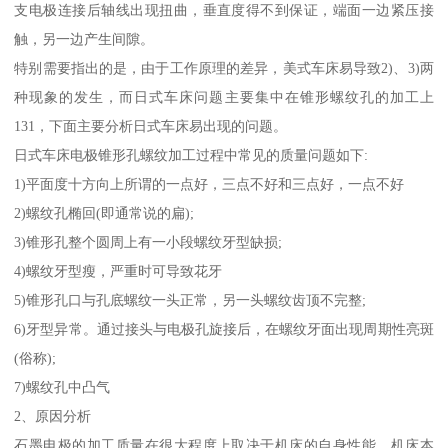
支电极连接后轴线出现扭曲，垂直度得不到保证，端面一边紧压接
触，另一边产生间隙。
特别需要指出的是，由于工作原理的差异，美式车床易导致2)、3)两
种现象的发生，而日式车床问题主要集中在锥形螺纹孔的加工上
131，下面主要分析日式车床易出现的问题。
日式车床电极锥形孔螺纹加工过程中常见的质量问题如下:
1)平面度十方向上所谓的一点好，三点不好和三点好，一点不好
2)螺纹孔椭回(即通常说的扁);
3)锥形孔整个圆周上有一小段螺纹牙型缺损;
4)螺纹牙型瘦，严重时可导致花牙
5)锥形孔口与孔底螺纹一头正常，另一头螺纹齿顶不完整;
6)牙型异常。通过接头与电极孔旋接后，在螺纹牙面出现周期性亮斑
(俗称);
7)螺纹孔中凸气
2、原因分析
石墨电极的加工质量在很大程度上取决于机床的自身性能，机床本