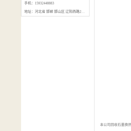
石墨粉回收
手机：15932448883
地址：河北省 邯郸 邯山区 辽阳西路295号
石墨换热器回收
石墨纸回收
回收石墨板
回收石墨电极
石墨板回收
石墨回收
回收冷凝器
本公司回收石墨换