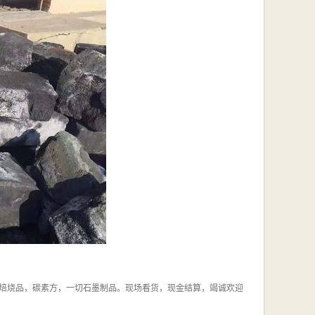
焙烧品，碳素方，一切石墨制品。现场看货，现金结算，竭诚欢迎