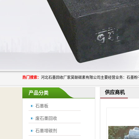
热门搜索：
供应商机
产品分类
石墨板
废石墨回收
石墨增碳剂