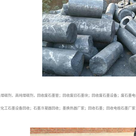
墨增碳剂，高纯增碳剂，回收废石墨管；回收废旧石墨块；回收废石墨设备；废石墨电
废化工石墨设备回收；石墨冷凝器回收；墨换热器厂家；回收石墨；回收电极石墨厂家