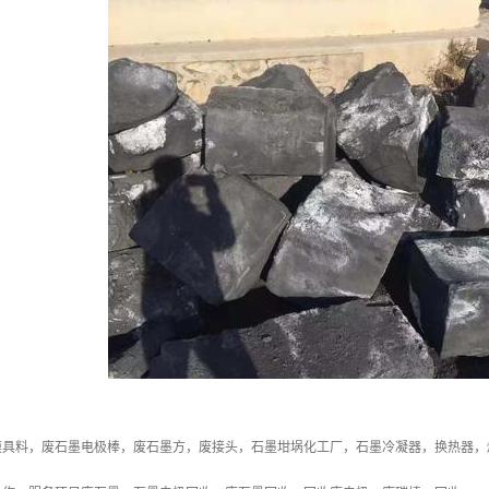
模具料，废石墨电极棒，废石墨方，废接头，石墨坩埚化工厂，石墨冷凝器，换热器，