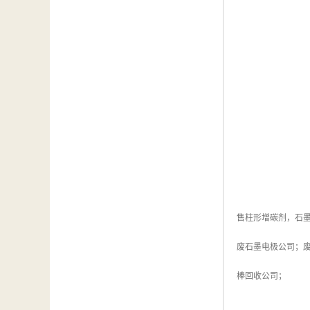
售柱形增碳剂，石
废石墨电极公司；
棒回收公司；