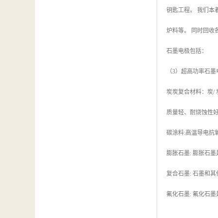
钥匙工程。 我们
炉料等。 同时回收
石墨电极包括：
（3）超高功率石墨
炭炭复合材料：炭/
质量轻、耐烧蚀性
碳涂料:高温导电抗
膨胀石墨: 膨胀石
复合石墨: 石墨和
氟化石墨: 氟化石