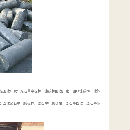
极回收厂家；废石墨电极棒，废碳棒回收厂家；回收废碳棒；收购
；回收废石墨电极碳棒。废石墨电极价格；废石墨回收，废石墨碳