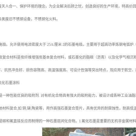
本着天人合一、保护环境的理念，为企业解决后顾之忧，创造良好的生产环境，特高价
各类废旧不锈钢设备，不锈钢化火料。
电极。允许使用电流密度大于 25A/厘米 2的石墨电极。主要用于超高功率炼钢电弧炉.
 炭复合材料是炭纤维增强炭基本复合材料，或石墨化的脂碳（沥青）以及化学气相沉积
好、抗热冲击好、损伤容限高、高温强度高、可设计性强等突出特点，现应用于航空、
氧化石墨涂料
墨是一种性能优良的吸附剂. 对有机化合物具有强大的吸附能力，被设计成各种工业油
其他材料复合,如:铜,锑,陶瓷等，用作高强石墨复合垫片，具有优异的耐腐蚀性，耐高
墨是碳和氟直接反应而制得的一种石墨层间化合物。1.氟化石墨是重要的无机非金属材料