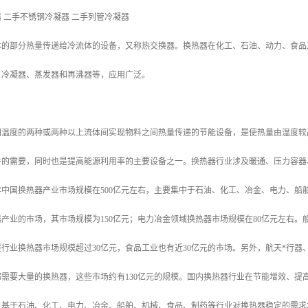
 二手不锈钢冷凝器 二手列管冷凝器
体的部分热量传递给冷流体的设备，又称热交换器。换热器在化工、石油、动力、食品
、冷凝器、蒸发器和再沸器等，应用广泛。
同温度的两种或两种以上流体间实现物料之间热量传递的节能设备，是使热量由温度较
件的需要，同时也是提高能源利用率的主要设备之一。换热器行业涉及暖通、压力容器
0年中国换热器产业市场规模在500亿元左右，主要集中于石油、化工、冶金、电力、
产业的市场，其市场规模为150亿元；电力冶金领域换热器市场规模在80亿元左右。
暖行业换热器市场规模超过30亿元，食品工业也有近30亿元的市场。另外，航天*行
需要大量的换热器，这些市场约有130亿元的规模。国内换热器行业在节能增效、提
基于石油、化工、电力、冶金、船舶、机械、食品、制药等行业对换热器稳定的需求增