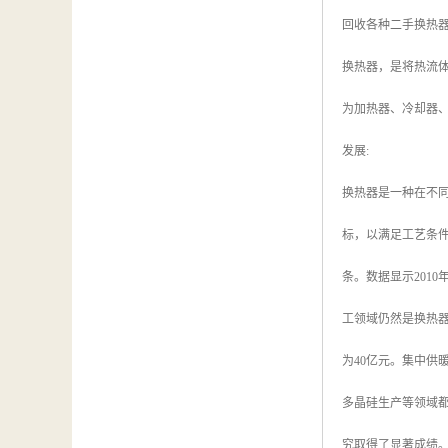
回收各种二手换热器
换热器，是将热流
为加热器、冷却器
发展:
换热器是一种在不
标，以满足工艺条
条。数据显示201
工领域仍然是换热器
为40亿元。集中供
多晶硅生产等领域都
究取得了显著成绩。