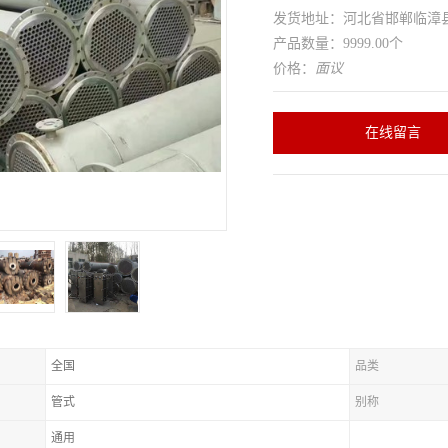
发货地址：河北省邯郸临
产品数量：9999.00个
价格：
面议
在线留言
全国
品类
管式
别称
通用