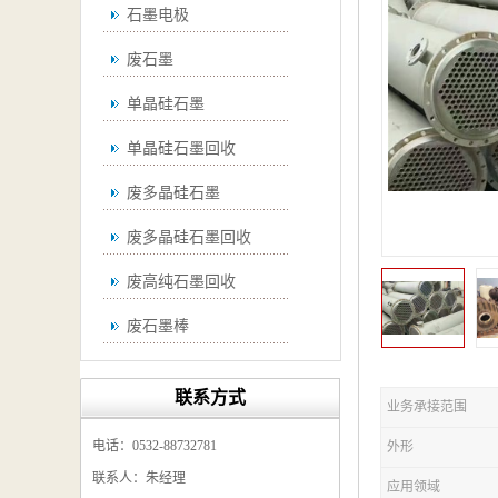
石墨电极
废石墨
单晶硅石墨
单晶硅石墨回收
废多晶硅石墨
废多晶硅石墨回收
废高纯石墨回收
废石墨棒
废石墨棒回收
联系方式
业务承接范围
废石墨换热器回收
电话：0532-88732781
外形
高纯石墨回收
联系人：朱经理
应用领域