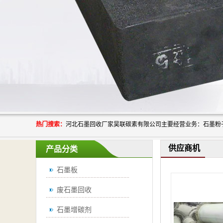
热门搜索：
供应商机
产品分类
石墨板
废石墨回收
石墨增碳剂