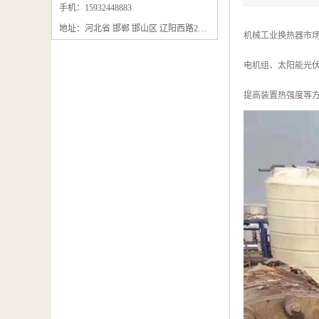
石墨粉回收
手机：15932448883
地址：河北省 邯郸 邯山区 辽阳西路295号
石墨换热器回收
机械工业换热器市场
石墨纸回收
电机组、太阳能光伏
回收石墨板
提高装置热强度等
回收石墨电极
石墨板回收
石墨回收
回收冷凝器