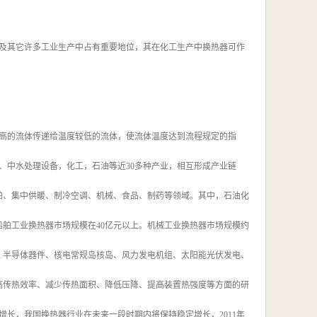
及其它许多工业生产中占有重要地位，其在化工生产中换热器可作
高的流体传递给温度较低的流体，使流体温度达到流程规定的指
、中水处理设备，化工，石油等近30多种产业，相互形成产业链
船舶、集中供暖、制冷空调、机械、食品、制药等领域。其中，石油化
船舶工业换热器市场规模在40亿元以上。机械工业换热器市场规模约
器、半导体器件、核电常规岛核岛、风力发电机组、太阳能光伏发电、
高传热效率、减少传热面积、降低压降、提高装置热强度等方面的研
长，我国换热器行业在未来一段时期内将保持稳定增长，2011年