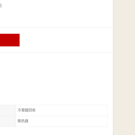
漳县
冷凝器回收
换热器