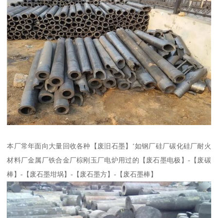
本厂常年面向大量回收各种【废旧石墨】‘如钢厂硅厂碳化硅厂耐火
材料厂金属厂铁合金厂棕刚玉厂电炉用过的【废石墨电极】-【废碳
棒】-【废石墨坩埚】-【废石墨方】-【废石墨棒】