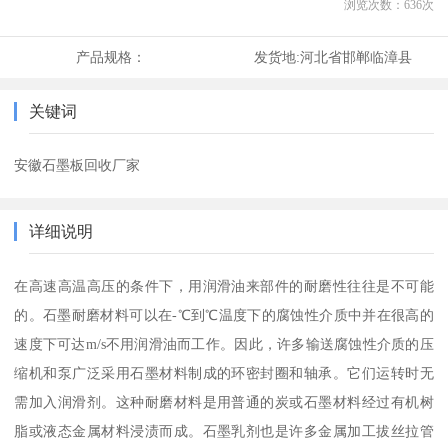
浏览次数：
636
次
产品规格：
发货地:
河北省邯郸临漳县
关键词
安徽石墨板回收厂家
详细说明
在高速高温高压的条件下，用润滑油来部件的耐磨性往往是不可能
的。石墨耐磨材料可以在-℃到℃温度下的腐蚀性介质中并在很高的
速度下可达m/s不用润滑油而工作。因此，许多输送腐蚀性介质的压
缩机和泵广泛采用石墨材料制成的环密封圈和轴承。它们运转时无
需加入润滑剂。这种耐磨材料是用普通的炭或石墨材料经过有机树
脂或液态金属材料浸渍而成。石墨乳剂也是许多金属加工拔丝拉管