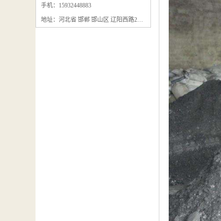
石墨粉回收
手机：15932448883
地址：河北省 邯郸 邯山区 辽阳西路295号
石墨换热器回收
石墨纸回收
回收石墨板
回收石墨电极
石墨板回收
石墨回收
回收冷凝器