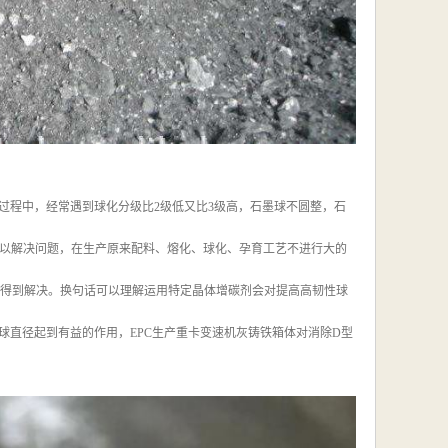
过程中，经常遇到球化分级比2级低又比3级高，石墨球不圆整，石
难以解决问题，在生产原来配料、熔化、球化、孕育工艺不进行大的
这些问题就得到解决。换句话可以理解运用特定晶体增碳剂会对提高高韧性球
直径起到有益的作用，EPC生产重卡变速机灰铸铁箱体对消除D型