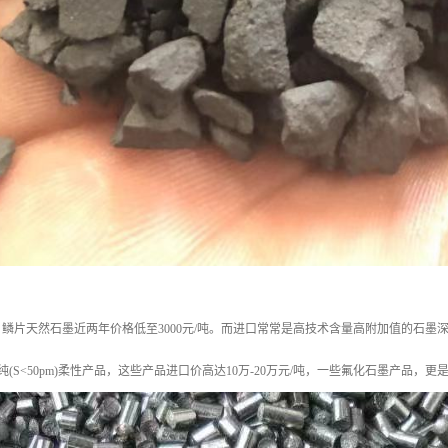
鳞片天然石墨近两年价格低至3000元/吨。而进口常常是高技术含量高附加值的石
及高纯(S<50pm)柔性产品，这些产品进口价高达10万-20万元/吨，一些氟化石墨产品，更是