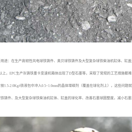
新用途：在生产高韧性风电球铁铸件、奥贝球铁铸件及大型复杂球铁柴油机缸体、缸盖
以上，EPC生产灰铸铁重卡变速机箱体出现了D型石墨等，采取了常规的工艺措施都
1.5-2.0Kg/t铁液包中冲入0.5~1.0mm的晶体增碳剂（覆盖在球化剂上），
球铁铸件、及大型复杂球铁柴油机缸体、缸盖的球化率、改善石墨球圆整度，减小石墨球
。