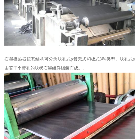
石墨换热器按其结构可分为块孔式p管壳式和板式3种类型。块孔式s
由若干个带孔的块状石墨组件组装而成。。