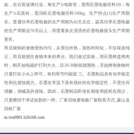
如，在石英玻璃行业，每生产1t电熔管，需用石墨电极坯料10t；每
生产1t石英砖，需消耗石墨电极坯料100kg。生产特点(1)生产周期
长。普通功率石墨电极的生产周期为45天左右，超高功率石墨电极
的生产周期达70天以上，而需要多次浸渍的石墨电极接头生产周期
更长。
而且烧制的食物受热均匀，从里往外熟，加热时间短，不仅味道纯
正，而且能锁住食物本来的养分。我们做过实验，用石墨烤盘烤肉
时，刚开始电磁炉打到大火，仅20-30秒就能预热，开始烤制食物时
只要打在小火上即可，有利用节约能源 三、石墨制品具有化学稳定
性和抗侵蚀能力。石墨在常温下具有很好的化学稳定性，不受任何
强酸，强碱及的侵蚀。因此，石墨制品即使长期使用损耗也很少，
只要擦拭干净还如新的一样。厂家回收废电极厂家联系方式_蒙山县
回收厂家
m.trts0901.b2b168.com