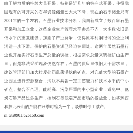
由于解放后的持续大量开采，特别是近几年的掠夺式开采，使得我
国现有的可开采的石墨资源储量己大大下降，现在的石墨储量只有
2001年的一半左右。石墨行业技术分析，我国新成立了数百家石墨
开采和加工企业，这些企业生产管理水平参差不齐，大多数依旧是
低水平的重复建设，加剧了产业竟争，使得原本利润很薄的企业利
润进一步下滑。保护的石墨资源已经迫在眉睫。这两年虽然石墨行
业也开始实行石墨生产总量的调控，根据需求总量来调控矿山生产
量，但是非法采矿现象仍然存在，石墨的供应量依旧大于需求量，
建议管理部门加大粒度处罚乱采滥挖的矿点。对几处大型的石墨产
业园区进行资源整合，淘汰不具备一定工艺能力和技术水平的中小
矿点，整合不合理、能耗高、污染严重的中小型企业，避免中、低
炭石墨产品过多生产，控制石墨低端产品市场的投放量，如将鸡西
和萝北云山的产能在旺季时缩为一半，淡季时停工减产。
m.trts0901.b2b168.com