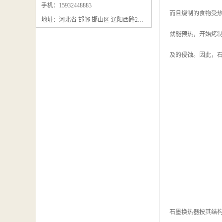
石墨粉回收
手机：15932448883
而且烧制的食物受热
地址：河北省 邯郸 邯山区 辽阳西路295号
石墨换热器回收
就能预热，开始烤
石墨纸回收
及的侵蚀。因此，
回收石墨板
回收石墨电极
石墨板回收
石墨回收
回收冷凝器
石墨换热器按其结构