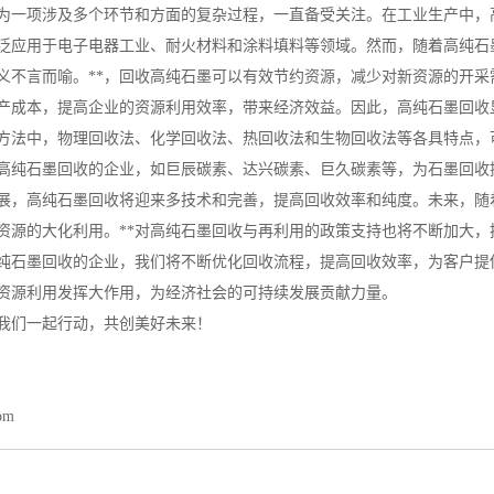
为一项涉及多个环节和方面的复杂过程，一直备受关注。在工业生产中，
泛应用于电子电器工业、耐火材料和涂料填料等领域。然而，随着高纯石
义不言而喻。**，回收高纯石墨可以有效节约资源，减少对新资源的开
产成本，提高企业的资源利用效率，带来经济效益。因此，高纯石墨回收
方法中，物理回收法、化学回收法、热回收法和生物回收法等各具特点，
高纯石墨回收的企业，如巨辰碳素、达兴碳素、巨久碳素等，为石墨回收
展，高纯石墨回收将迎来多技术和完善，提高回收效率和纯度。未来，随
资源的大化利用。**对高纯石墨回收与再利用的政策支持也将不断加大，
纯石墨回收的企业，我们将不断优化回收流程，提高回收效率，为客户提
资源利用发挥大作用，为经济社会的可持续发展贡献力量。
我们一起行动，共创美好未来！
com