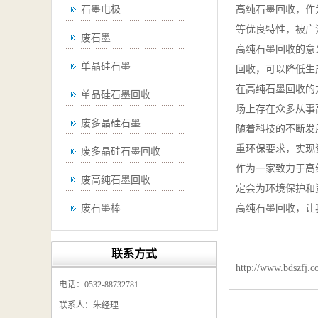
石墨电极
高纯石墨回收，作
等优良特性，被广
废石墨
高纯石墨回收的意
单晶硅石墨
回收，可以降低生
在高纯石墨回收的
单晶硅石墨回收
场上存在众多从事
废多晶硅石墨
随着科技的不断发
重环保要求，实现
废多晶硅石墨回收
作为一家致力于高
废高纯石墨回收
定会为环境保护和
废石墨棒
高纯石墨回收，让
废石墨棒回收
联系方式
废石墨换热器回收
http://www.bdszfj.
电话：0532-88732781
高纯石墨回收
联系人：朱经理