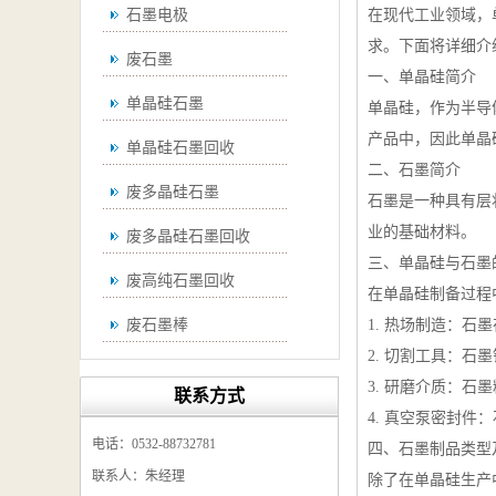
石墨电极
在现代工业领域，
求。下面将详细介
废石墨
一、单晶硅简介
单晶硅石墨
单晶硅，作为半导
产品中，因此单晶
单晶硅石墨回收
二、石墨简介
废多晶硅石墨
石墨是一种具有层
业的基础材料。
废多晶硅石墨回收
三、单晶硅与石墨
废高纯石墨回收
在单晶硅制备过程
废石墨棒
1. 热场制造：
2. 切割工具：
废石墨棒回收
3. 研磨介质：
联系方式
废石墨换热器回收
4. 真空泵密封
电话：0532-88732781
四、石墨制品类型
高纯石墨回收
联系人：朱经理
除了在单晶硅生产