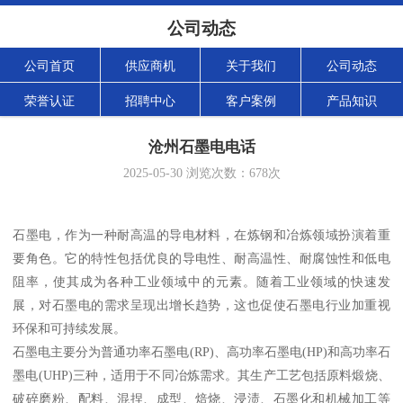
公司动态
公司首页
供应商机
关于我们
公司动态
荣誉认证
招聘中心
客户案例
产品知识
沧州石墨电电话
2025-05-30
浏览次数：
678
次
石墨电，作为一种耐高温的导电材料，在炼钢和冶炼领域扮演着重
要角色。它的特性包括优良的导电性、耐高温性、耐腐蚀性和低电
阻率，使其成为各种工业领域中的元素。随着工业领域的快速发
展，对石墨电的需求呈现出增长趋势，这也促使石墨电行业加重视
环保和可持续发展。
石墨电主要分为普通功率石墨电(RP)、高功率石墨电(HP)和高功率石
墨电(UHP)三种，适用于不同冶炼需求。其生产工艺包括原料煅烧、
破碎磨粉、配料、混捏、成型、焙烧、浸渍、石墨化和机械加工等