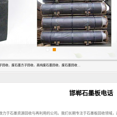
河北石墨回收厂家昊联碳素有限公司主要经营业务：石墨粉子回收、废石墨方子回收、高纯废石墨回收、废石墨回收、石墨电极回收、废石墨板回收、石墨增碳剂、单晶硅石墨、单晶硅石墨回收、废多晶硅石墨、废多晶硅石墨回收、废高纯石墨回收、废石墨、废石墨棒、废石墨棒回收、废石墨换热器回收、高纯石墨回收、石墨粉回收、石墨换热器回收、石墨纸回收、回收石墨板、回收石墨电极、石墨板回收、石墨回收。
邯郸石墨板电话
致力于石墨资源回收与再利用的公司。我们长期专注于石墨板回收领域，