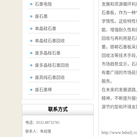
石墨电极
发展和资源循环利
石墨板，作为一种
废石墨
学惰性。这些特性
单晶硅石墨
能、增强耐久性和
回收与再利用是石
单晶硅石墨回收
要。邯郸石墨板采
废多晶硅石墨
回收法等技术手段
市场趋势显示，石
废多晶硅石墨回收
有着广阔的市场前
废高纯石墨回收
服务。
废石墨棒
在未来的发展道路
精神，不断提升服
废石墨棒回收
源节约型和环境友
联系方式
废石墨换热器回收
电话：0532-88732781
高纯石墨回收
联系人：朱经理
http://www.bdszfj.