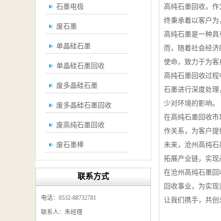
石墨电极
高纯石墨回收，作
终秉承着以客户为
废石墨
高纯石墨是一种具
单晶硅石墨
而，随着社会经济
使命，致力于为客
单晶硅石墨回收
高纯石墨回收过程
废多晶硅石墨
石墨进行深度处理
少对环境的影响。
废多晶硅石墨回收
在高纯石墨回收市
废高纯石墨回收
作关系，为客户提
废石墨棒
未来，沧州高纯石
拓展产业链，实现
废石墨棒回收
在沧州高纯石墨回
联系方式
废石墨换热器回收
回收事业，为实现
电话：0532-88732781
让我们携手，共创
高纯石墨回收
联系人：朱经理