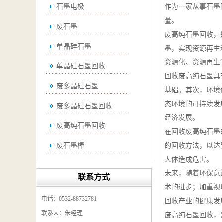
石墨电极
作为一家从事石墨
量。
废石墨
废高纯石墨回收，
单晶硅石墨
墨，实现资源再生
资源化、资源再生
单晶硅石墨回收
回收废高纯石墨具
废多晶硅石墨
基础。其次，环境
态环境的可持续发
废多晶硅石墨回收
经济发展。
废高纯石墨回收
在回收废高纯石墨
废石墨棒
的回收方法，以达
人体造成危害。
废石墨棒回收
未来，随着环保意
联系方式
废石墨换热器回收
术的进步；加重视
电话：0532-88732781
回收产业的健康发
高纯石墨回收
联系人：朱经理
废高纯石墨回收，