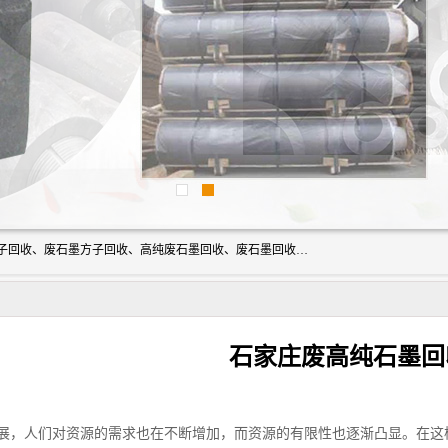
河北石墨回收厂家昊联碳素有限公司主要经营业务：石墨粉子回收、废石墨方子回收、高纯废石墨回收、废石墨回收、石墨电极回收、废石墨板回收、石墨增碳剂、单晶硅石墨、单晶硅石墨回收、废多晶硅石墨、废多晶硅石墨回收、废高纯石墨回收、废石墨、废石墨棒、废石墨棒回收、废石墨换热器回收、高纯石墨回收、石墨粉回收、石墨换热器回收、石墨纸回收、回收石墨板、回收石墨电极、石墨板回收、石墨回收。
石家庄废高纯石墨回
展，人们对资源的需求也在不断增加，而资源的有限性也逐渐凸显。在这