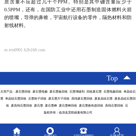
质含量不应超过几十个PPM。特别是其中硼含量应少于
0.5PPM，还有，在国防工业中还用石墨制造固体燃料火箭
的喷嘴，导弹的鼻锥，宇宙航行设备的零件，隔热材料和防
射线材料。
m.trts0901.b2b168.com
Top
主营产品：废石墨回收 废石墨电极 废石墨板回收 石墨增碳剂 回收废石墨 石墨电极回收 单晶硅石
墨 单晶硅石墨回收 石墨粉子回收 废石墨方子回收 高纯废石墨回收 废多晶硅石墨 废多晶硅石墨回
收 废高纯石墨回收 废石墨 废石墨棒 废石墨棒回收 废石墨换热器回收 高纯石墨回收 石
版权所有：临漳县昊联碳素有限公司
首页
在线QQ
15932448883
在线留言